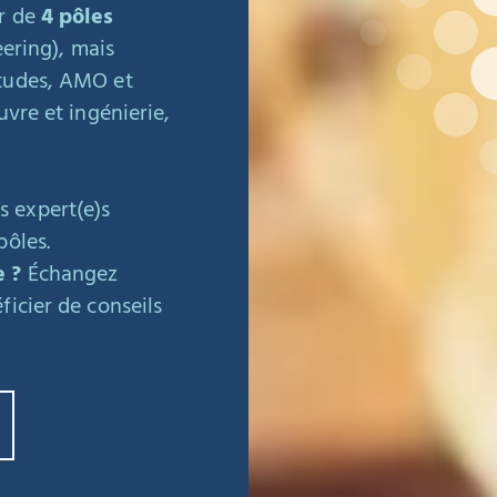
r de
4 pôles
eering), mais
études, AMO et
uvre et ingénierie,
 expert(e)s
pôles.
e ?
Échangez
ficier de conseils