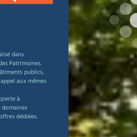
alisé dans
 des Patrimoines.
bâtiments publics,
as appel aux mêmes
xperte à
4 domaines
offres dédiées.