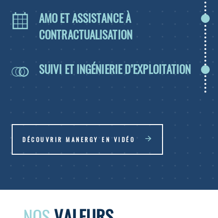
AMO ET ASSISTANCE À
CONTRACTUALISATION
SUIVI ET INGÉNIERIE D’EXPLOITATION
DÉCOUVRIR MANERGY EN VIDÉO
NOS
NOS
NOS
NOS
VALEURS
VALEURS
VALEURS
VALEURS