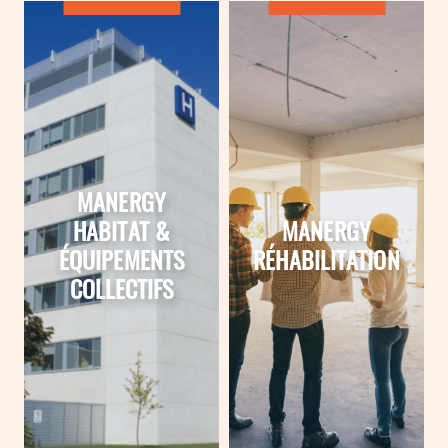
MANERGY
HABITAT &
MANERGY
ÉQUIPEMENTS
RÉHABILITATION
COLLECTIFS