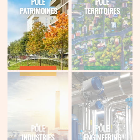
PÔLE
PÔLE
PATRIMOINES
TERRITOIRES
PÔLE
PÔLE
INDUSTRIES
ENGINEERING