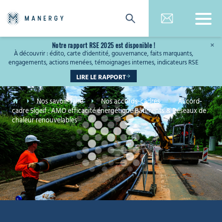
Notre rapport RSE 2025 est disponible !
×
À découvrir : édito, carte d'identité, gouvernance, faits marquants,
engagements, actions menées, témoignages internes, indicateurs RSE
LIRE LE RAPPORT
Nos savoir-faire
Nos accords-cadres
Accord-
cadre Sigeif : AMO efficacité énergétique Bâtiments & Réseaux de
chaleur renouvelables