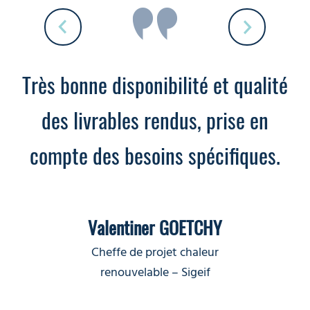
nd
Très bonne disponibilité et qualité
U
an
des livrables rendus, prise en
p
rs.
compte des besoins spécifiques.
te
Valentiner GOETCHY
Cheffe de projet chaleur
renouvelable – Sigeif