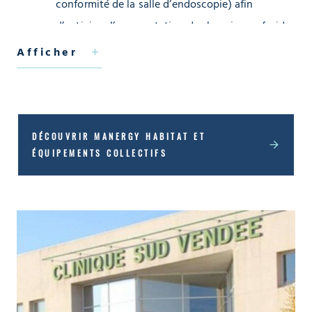
conformité de la salle d’endoscopie) afin
d’anticiper l’augmentation des besoins en froid
et la transition vers ISO 5
Afficher
Dimensionner et proposer différents scénarios de
travaux pour le remplacement et l’optimisation
des équipements
Étudier l’implantation d’un système de
DÉCOUVRIR MANERGY HABITAT ET
ÉQUIPEMENTS COLLECTIFS
récupération d’énergie sur le groupe d’eau glacée
en lien avec les besoins de chaleur
Enjeux pendant les travaux sur site :
Assurer la continuité de fonctionnement des autres
blocs opératoires de la clinique, assurer la sécurité des
usagers de la clinique, limiter le temps de fermeture des
blocs opératoires concernés par les travaux.