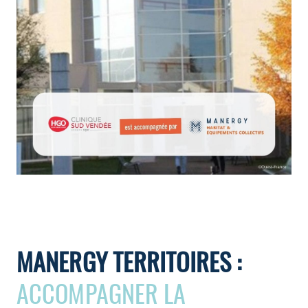
En chiffres :
2 : nombre de blocs opératoires transformés
2 : nombre de CTA remplacés
7 600 m³/h : débit unitaire de chaque CTA
remplacé
ISO 7 → ISO 5 : classe ISO avant/après
3 m x 2,5 m : dimensions des plafonds soufflants
installés
260 m² : superficie totale des blocs concernés
MANERGY TERRITOIRES :
ACCOMPAGNER LA