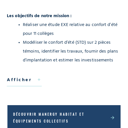
Les objectifs de notre mission :
Réaliser une étude EXE relative au confort d’été
pour 11 collèges
Modéliser le confort d’été (STD) sur 2 pièces
témoins, identifier les travaux, fournir des plans
d’implantation et estimer les investissements
En chiffres :
Afficher
1,5 à 3,7 °C : baisse potentielle de la température
en été dans les locaux équipés
11 : nombre de collèges concernés
10 : nombre de salles par collège
DÉCOUVRIR MANERGY HABITAT ET
ÉQUIPEMENTS COLLECTIFS