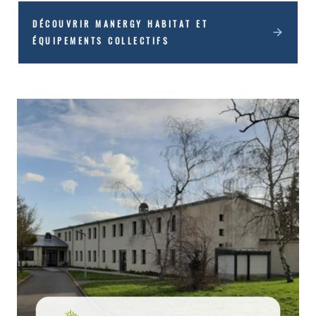
En chiffres
:
DÉCOUVRIR MANERGY HABITAT ET
ÉQUIPEMENTS COLLECTIFS
67 000 m² : surface de plancher (SDP) assujettie
au Décret Tertiaire
3 : nombre de grandes typologies de sites
(logements, établissements médico-sociaux et
centres hospitaliers)
13 GWh : consommation énergétique totale en
2023