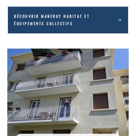
avec des actions d’économie hiérarchisées
DÉCOUVRIR MANERGY HABITAT ET
ÉQUIPEMENTS COLLECTIFS
En chiffres :
Opération à Bry-sur-Marne :
Année construction : Années 1950-1960
Surface : 613 m2
Nombre de bâtiments : 1
Opération à Torcy :
Année construction : 1978
Surface : 5 845 m2
Nombre de bâtiments : 2