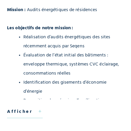
Mission :
Audits énergétiques de résidences
Les objectifs de notre mission :
Réalisation d’audits énergétiques des sites
récemment acquis par Seqens
Évaluation de l’état initial des bâtiments :
enveloppe thermique, systèmes CVC éclairage,
consommations réelles
Identification des gisements d’économie
d’énergie
Proposition de scénarios d’amélioration
énergétique adaptés à chaque opération avec
Afficher
analyse technico-économique
Facilitation dans la prise de décision par Seqens