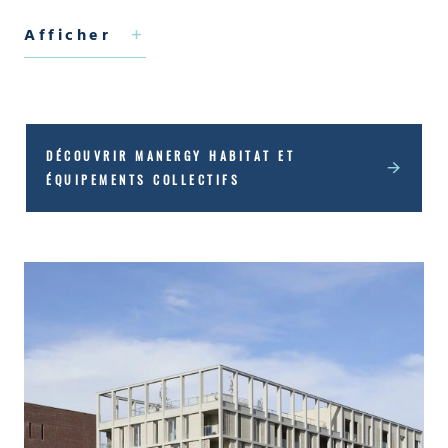
Afficher
En chiffres
:
185 : nombre de résidences concernées par
l’accord cadre CVC et assainissement sur la
Métropole Européenne de Lille
DÉCOUVRIR MANERGY HABITAT ET
ÉQUIPEMENTS COLLECTIFS