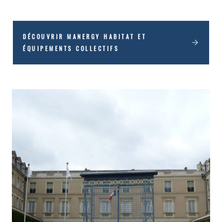
Mener une étude économique chiffrant
investissements, coûts d’exploitation et
subventions, avec comparaison à une situation
DÉCOUVRIR MANERGY HABITAT ET
ÉQUIPEMENTS COLLECTIFS
de référence
En chiffres :
18 255 m² : surface du bâtiment
6 600 m² : surface du parking enterré
976 MWh utiles : consommations annuelles
corrigées du climat
1 045 kW : puissance prévisionnelle nécessaire
pour répondre aux besoins en chauffage
500 kW : puissance prévisionnelle de la pompe à
chaleur
608 m² : surface prévisionnelle de panneaux