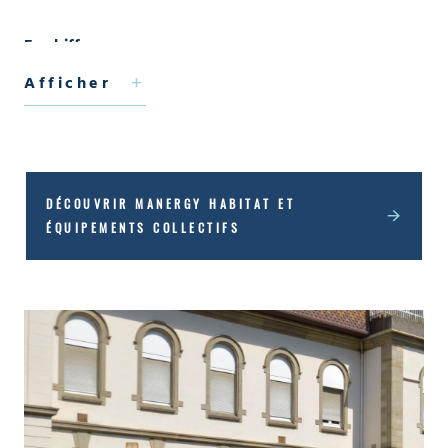
En chiffres
:
8 : nombre de bâtiments alimentés par une
Afficher
chaufferie fioul et une chaufferie gaz (2 réseaux
techniques séparés, internes au site)
370 000 m² : surface du patrimoine bâti
2 400 kW : puissance de la chaufferie fioul,
DÉCOUVRIR MANERGY HABITAT ET
ÉQUIPEMENTS COLLECTIFS
composée de 2 chaudières de 1 200 kW chacune
960 kW : puissance de la chaufferie gaz,
comprenant 1 chaudière de 560 kW et 1
chaudière limitée à 400 kW (<ICPE), pouvant être
débridée à 560 kW