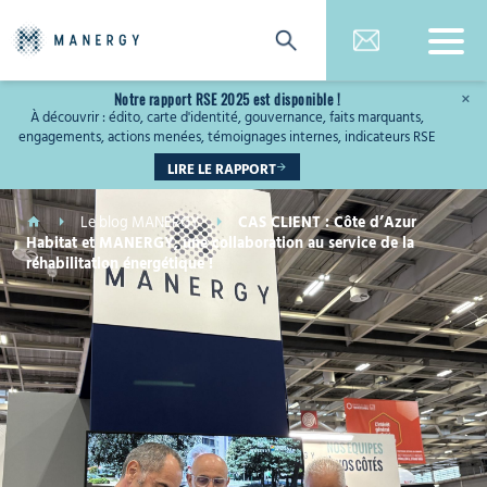
Notre rapport RSE 2025 est disponible !
×
À découvrir : édito, carte d'identité, gouvernance, faits marquants,
engagements, actions menées, témoignages internes, indicateurs RSE
LIRE LE RAPPORT
Le blog MANERGY
CAS CLIENT : Côte d’Azur
Habitat et MANERGY, une collaboration au service de la
réhabilitation énergétique !