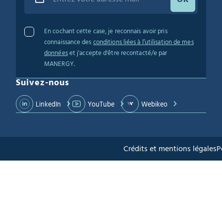
En cochant cette case, je reconnais avoir pris
connaissance des
conditions liées à l’utilisation de mes
données
et j'accepte d'être recontacté/e par
MANERGY.
Suivez-nous
LinkedIn
YouTube
Webikeo
Crédits et mentions légales
P